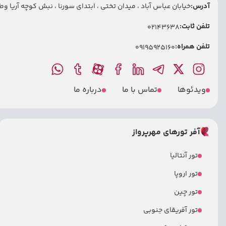
آدرس:
خیابان عباس آباد ، میدان تختی ، ابتدای سورنا ، نبش کوچه آریا وطنی
تلفن ثابت:
02143638
تلفن همراه:
09195925160
ویدئوها
تماس با ما
درباره ما
آفر تورهای مهرپرواز
تور آنتالیا
تور اروپا
تور چین
تور آفریقای جنوبی