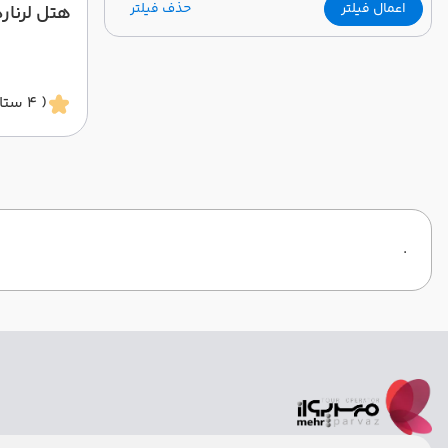
اعمال فیلتر
حذف فیلتر
هتل لرنارد
( 4 ستاره )
.