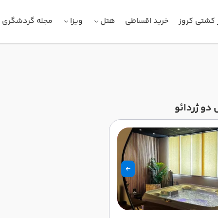
 کشتی کروز
خرید اقساطی
هتل
ویزا
مجله گردشگری
دو ژردائو