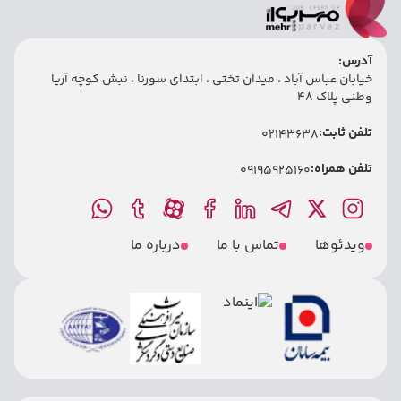
آدرس:
خیابان عباس آباد ، میدان تختی ، ابتدای سورنا ، نبش کوچه آریا
وطنی پلاک 48
تلفن ثابت:
02143638
تلفن همراه:
09195925160
ویدئوها
تماس با ما
درباره ما