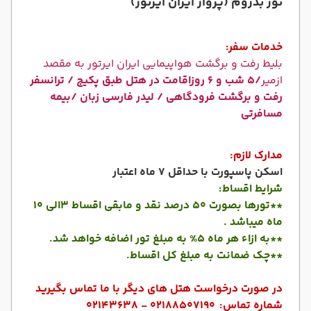
تور بدروم (پرواز ایران ایرتور)
خدمات سفر:
بلیط رفت و برگشت هواپیمایی ایران ایرتور به مقصد
ازمیر
/5 شب و 6 روزاقامت در هتل طبق پکیج / ترانسفر
رفت و برگشت فرودگاهی / لیدر فارسی زبان /بیمه
مسافرتی
مدارک لازم:
اسکن پاسپورت با حداقل 7 ماه اعتبار
شرایط اقساط:
**تورها بصورت 50 درصد نقد و مابقی اقساط 3الی 10
ماه میباشد .
**به ازاء هر ماه 5% به مبلغ تور اضافه خواهد شد.
**چک ضمانت به مبلغ کل اقساط.
در صورت درخواست هتل های دیگر با ما تماس بگیرید
شماره تماس:
02188507190 - 02143638