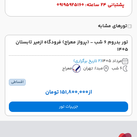
پشتبانی 24 ساعته:
09195925160
تورهای مشابه
تور بدروم 6 شب - (پرواز معراج) فرودگاه ازمیر تابستان
1405
مرداد 1405
(2 تاریخ برگزاری)
6 شب
مبدا: تهران
معراج
اقساطی
از
۱۵۱٬۸۰۰٬۰۰۰ تومان
جزییات تور