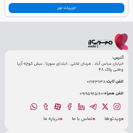
جزییات تور
آدرس:
خیابان عباس آباد ، میدان تختی ، ابتدای سورنا ، نبش کوچه آریا
وطنی پلاک 48
تلفن ثابت:
02143638
تلفن همراه:
09195925160
ویدئوها
تماس با ما
درباره ما