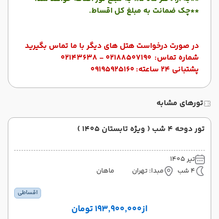
**چک ضمانت به مبلغ کل اقساط.
در صورت درخواست هتل های دیگر با ما تماس بگیرید
شماره تماس:
02188507190 - 02143638
پشتبانی 24 ساعته:
09195925160
تورهای مشابه
تور دوحه 4 شب ( ویژه تابستان 1405 )
تیر 1405
4 شب
مبدا: تهران
ماهان
اقساطی
از
۱۹۳٬۹۰۰٬۰۰۰ تومان