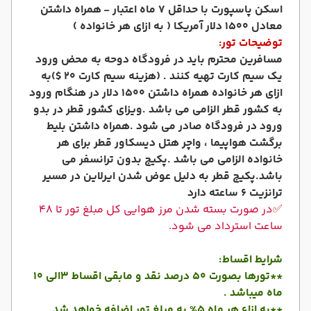
اسکن پاسپورت با حداقل 7 ماه اعتبار -
همراه داشتن
معادل ١٥٠٠ دلار آمريكا ( به ازاي هر خانواده )
توضیحات تور:
مسافرین محترم باید در فرودگاه دوحه به محض ورود
یک سیم کارت تهیه کنند . (هزینه سیم کارت 20 $)
به
ازای هر خانواده همراه داشتن 1500 دلار در هنگام ورود
به کشور قطر الزامی می باشد .
ویزای کشور قطر در بدو
ورود در فرودگاه صادر می شود .
همراه داشتن بلیط
برگشت هواپیما ، واچر هتل دیسکاور قطر برای هر
خانواده الزامی می باشد .
پکیج بدون ترانسفر می
باشد.
پکیج قطر به دلیل عوض شدن ایرلاین در مسیر
ترانزیت 6 ساعته دارد
✅
در صورت بسته شدن مرز هوایی کل مبلغ تور تا 48
ساعت استرداد می شود.
شرایط اقساط:
**تورها بصورت 50 درصد نقد و مابقی اقساط 3الی 10
ماه میباشد .
**به ازاء هر ماه 5% به مبلغ تور اضافه خواهد شد.