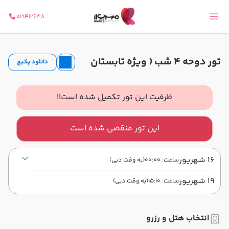
02143638
تور دوحه 4 شب ( ویژه تابستان
دانلود پکیج
1405 )
ظرفیت این تور تکمیل شده است!!
این تور منقضی شده است
16 شهریور
ساعت: 00:00
(به وقت دبی)
19 شهریور
ساعت: 15:10
(به وقت دبی)
فرودگاه بین‌المللی دبی DXB
دبی
شروع سفر
انتخاب هتل و رزرو
فرودگاه بین‌المللی حمد DOH
دوحه