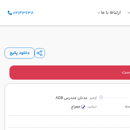
ارتباط با ما
02143638
دانلود پکیج
است
عدنان مندرس ADB
ازمیر
معراج
ایرلاین:
Ec