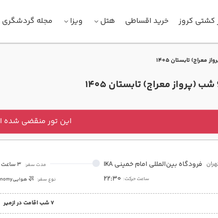
 کشتی کروز
خرید اقساطی
هتل
ویزا
مجله گردشگری
این تور منقضی شده 
فرودگاه بین‌المللی امام خمینی IKA
هران
3 ساعت
مدت سفر:
22:30
ساعت حرکت:
نوع سفر:
هوایی
onomy
7 شب اقامت در ازمیر