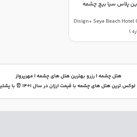
ین پلاس سیا بیچ چشمه
Disign+ Seya Beach Hotel
هتل چشمه | رزرو بهترین هتل های چشمه | مهرپرواز
مت ارزان در سال 1401 ⏰ با پشتیبانی 24 ساعته از طریق آژانس هواپیمایی مهرپرواز