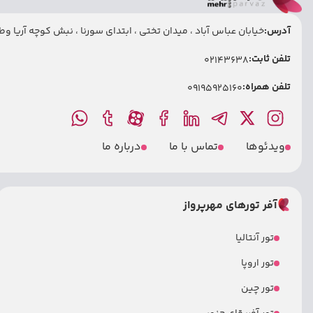
آدرس:
خیابان عباس آباد ، میدان تختی ، ابتدای سورنا ، نبش کوچه آریا وطنی
تلفن ثابت:
02143638
تلفن همراه:
09195925160
ویدئوها
تماس با ما
درباره ما
آفر تورهای مهرپرواز
تور آنتالیا
تور اروپا
تور چین