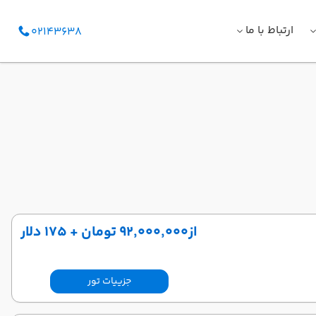
ارتباط با ما
02143638
از
۹۲٬۰۰۰٬۰۰۰ تومان + ۱۷۵ دلار
جزییات تور