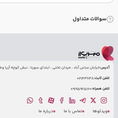
سوالات متداول
آدرس:
خیابان عباس آباد ، میدان تختی ، ابتدای سورنا ، نبش کوچه آریا وطنی
تلفن ثابت:
02143638
تلفن همراه:
09195925160
ویدئوها
تماس با ما
درباره ما