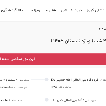
 کشتی کروز
خرید اقساطی
هتل
ویزا
مجله گردشگری
این تور منقضی شده 
فرودگاه بین‌المللی امام خمینی IKA
هران
2 ساعت و 10 دقیقه
مدت سفر:
11:05
ساعت حرکت:
نوع سفر:
هوایی
onomy
فرودگاه بین‌المللی دبی DXB
دبی
1 ساعت
مدت سفر: