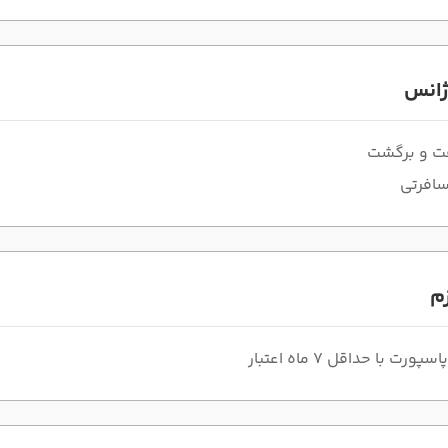
ژانس
فت و برگشت
سافرتی
زم
ورت با حداقل 7 ماه اعتبار