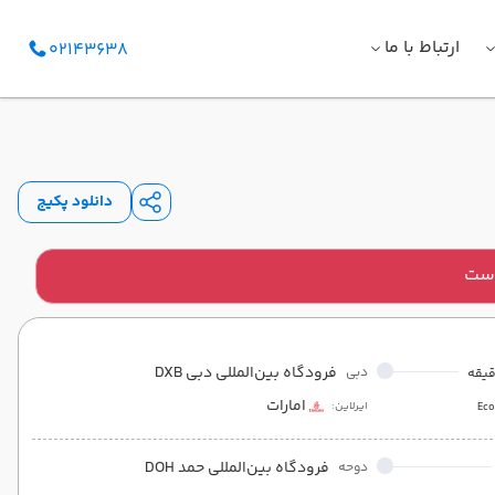
ارتباط با ما
02143638
دانلود پکیج
است
فرودگاه بین‌المللی دبی DXB
دبی
امارات
ایرلاین:
Ec
فرودگاه بین‌المللی حمد DOH
دوحه