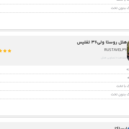
 بدون تخت
هتل روستا ولی36 تفلیس
RUSTAVEL36
مشاهده تصاویر هتل
 با تخت
 بدون تخت
ایساکا