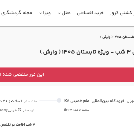
 کشتی کروز
خرید اقساطی
هتل
ویزا
مجله گردشگری
رش )
این تور منقضی شده 
فرودگاه بین‌المللی امام خمینی IKA
هران
1 ساعت و 30 دقیقه
مدت سفر:
11:00
ساعت حرکت:
نوع سفر:
هوایی
onomy
3 شب اقامت در تفلیس