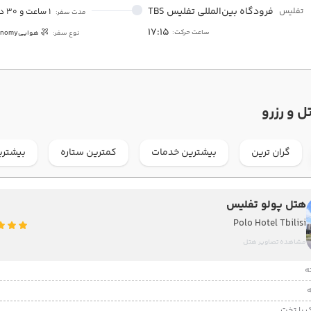
فرودگاه بین‌المللی تفلیس TBS
تفلیس
1 ساعت و 30 دقیقه
مدت سفر:
17:15
ساعت حرکت:
نوع سفر:
هوایی
onomy
ل و رزرو
گران ترین
بیشترین خدمات
کمترین ستاره
بیشتری
هتل پولو تفلیس
Polo Hotel Tbilisi
مشاهده تصاویر هتل
 با تخت