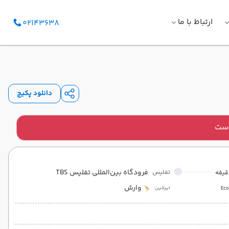
ارتباط با ما
02143638
دانلود پکیج
است
فرودگاه بین‌المللی تفلیس TBS
تفلیس
وارش
ایرلاین:
Ec