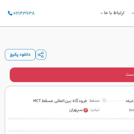
ارتباط با ما
02143638
دانلود پکیج
است
فرودگاه بین‌المللی مسقط MCT
مسقط
سپهران
ایرلاین:
Ec