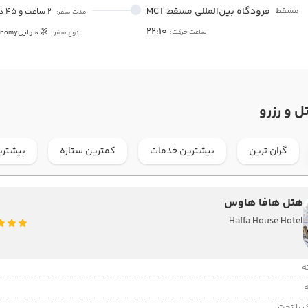
فرودگاه بین‌المللی مسقط MCT
مسقط
2 ساعت و 45 دقیقه
مدت سفر:
22:10
ساعت حرکت:
نوع سفر:
هوایی
onomy
ل و رزرو
گران ترین
بیشترین خدمات
کمترین ستاره
بیشتری
هتل هافا هاوس
Haffa House Hotel
 با تخت