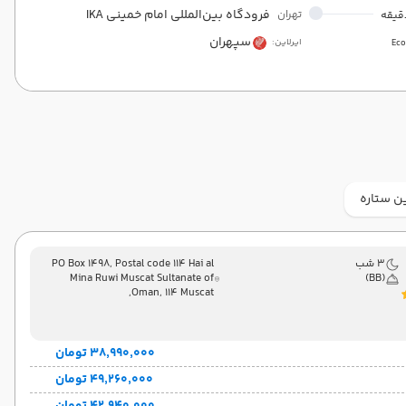
فرودگاه بین‌المللی امام خمینی IKA
تهران
سپهران
ایرلاین:
Ec
ن ستاره
3 شب
PO Box 1498, Postal code 114 Hai al
Mina Ruwi Muscat Sultanate of
(BB)
Oman, 114 Muscat,
۳۸٬۹۹۰٬۰۰۰ تومان
۴۹٬۲۶۰٬۰۰۰ تومان