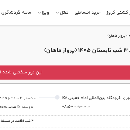
 کشتی کروز
خرید اقساطی
هتل
ویزا
مجله گردشگری
ان)
این تور منقضی شده 
فرودگاه بین‌المللی امام خمینی IKA
هران
2 ساعت و 45 دقیقه
مدت سفر:
08:50
ساعت حرکت:
نوع سفر:
هوایی
onomy
4 شب اقامت در مسقط