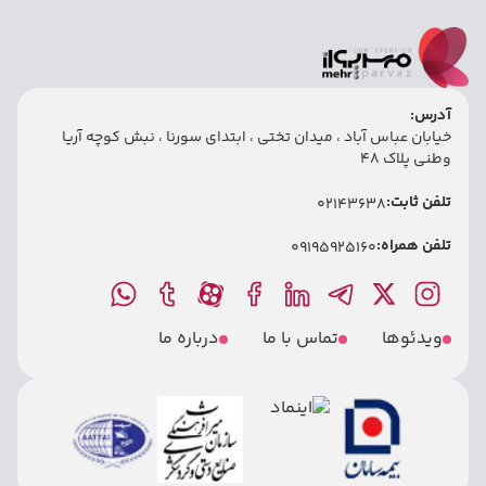
آدرس:
خیابان عباس آباد ، میدان تختی ، ابتدای سورنا ، نبش کوچه آریا
وطنی پلاک 48
تلفن ثابت:
02143638
تلفن همراه:
09195925160
ویدئوها
تماس با ما
درباره ما