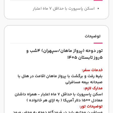
اسکن پاسپورت با حداقل 7 ماه اعتبار
توضیحات
تور دوحه (پرواز ماهان/سپهران) 4شب و
5روز
تابستان 1405
خدمات سفر:
بلیط رفت و برگشت با پرواز ماهان اقامت در هتل با
صبحانه بیمه مسافرتی
مدارک لازم:
اسکن پاسپورت با حداقل 7 ماه اعتبار -
همراه داشتن
معادل ١٥٠٠ دلار آمريكا ( به ازاي هر خانواده )
توضیحات تور:
مسافرین محترم باید در فرودگاه دوحه به محض ورود