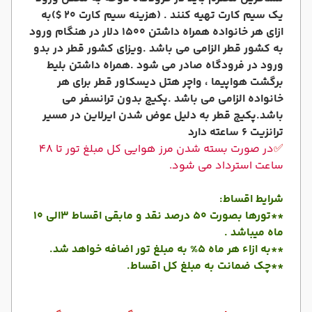
یک سیم کارت تهیه کنند . (هزینه سیم کارت 20 $)
به
ازای هر خانواده همراه داشتن 1500 دلار در هنگام ورود
به کشور قطر الزامی می باشد .
ویزای کشور قطر در بدو
ورود در فرودگاه صادر می شود .
همراه داشتن بلیط
برگشت هواپیما ، واچر هتل دیسکاور قطر برای هر
خانواده الزامی می باشد .
پکیج بدون ترانسفر می
باشد.
پکیج قطر به دلیل عوض شدن ایرلاین در مسیر
ترانزیت 6 ساعته دارد
✅
در صورت بسته شدن مرز هوایی کل مبلغ تور تا 48
ساعت استرداد می شود.
شرایط اقساط:
**تورها بصورت 50 درصد نقد و مابقی اقساط 3الی 10
ماه میباشد .
**به ازاء هر ماه 5% به مبلغ تور اضافه خواهد شد.
**چک ضمانت به مبلغ کل اقساط.