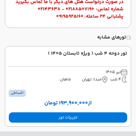
در صورت درخواست هتل های دیگر با ما تماس بگیرید
شماره تماس:
02188507190 - 02143638
پشتبانی 24 ساعته:
09195925160
تورهای مشابه
تور دوحه 4 شب ( ویژه تابستان 1405 )
تیر 1405
4 شب
مبدا: تهران
ماهان
اقساطی
از
۱۹۳٬۹۰۰٬۰۰۰ تومان
جزییات تور