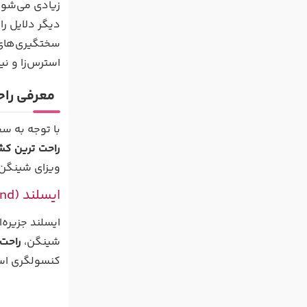
زیادی می‌شود
دیگر دلایل ر
سختگیری‌های 
استرس‌زا و نی
معرفی راح
با توجه به س
راحت ترین کش
ویزای شینگن 2025 ایتالیا، سوئیس، ایسلند، لوکزامبورگ و لتونی است که در ادامه توضیحاتی درباره این کشورها ارائه 
ایسلند (Iceland)
ایسلند جزیره
شینگن،
راحت 
کنسولگری است؛