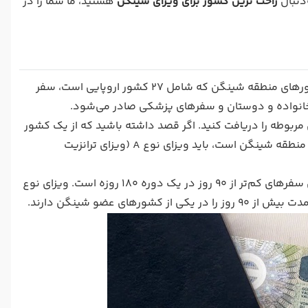
راحت ترین کشور برای ویزای شینگن
هستید، ما شما را در
یک مجوز سفر است که به دارنده آن اجازه می‌دهد تا آزادانه در کشورهای منطقه شینگن که شامل 27 کشور اروپایی است، سفر
از خانواده و دوستان و سفرهای پزشکی صادر می‌شود.
مربوطه را دریافت کنید. اگر قصد داشته باشید که از یک کشور
غیرشینگن به کشور غیرشینگن دیگری سفر کنید، اما پروازتان از یکی از کشورهای منطقه شینگن است، باید ویزای نوع A (ویزای ترانزیت
ویزای نوع B برای سفرهای کم‌تر از 5 روز و ویزای نوع C که رایج‌ترین ویزاست، برای سفرهای کم‌تر از 90 روز در یک دوره 180 روزه است. ویزای نوع