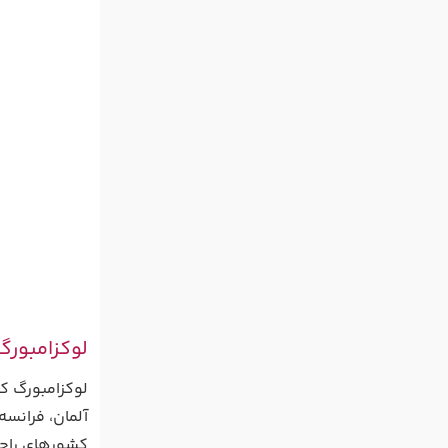
لوکزامبورگ (xembourg
لوکزامبورگ ک
کشورهای راح