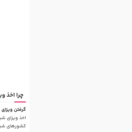
چرا اخذ و
گرفتن ویزای 
اخذ ویزای شی
کشورهای شینگن