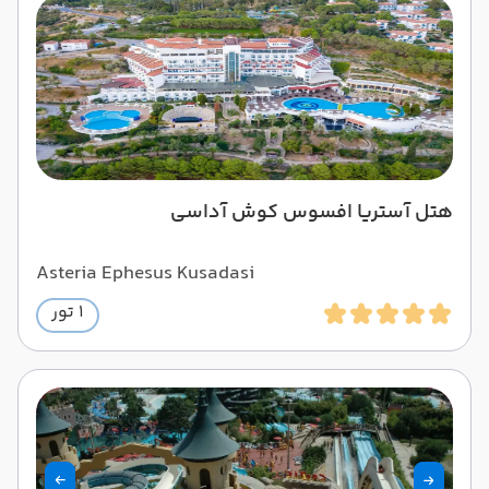
هتل آستریا افسوس کوش آداسی
Asteria Ephesus Kusadasi
1 تور