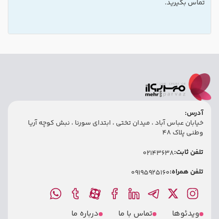
تماس بگیرید.
آدرس:
خیابان عباس آباد ، میدان تختی ، ابتدای سورنا ، نبش کوچه آریا
وطنی پلاک 48
تلفن ثابت:
02143638
تلفن همراه:
09195925160
ویدئوها
تماس با ما
درباره ما