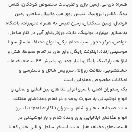
همراه دی‌جی، زمین بازی و تفریحات مخصوص کودکان، کلاس
یوگا،‌ کلاس ایروبیک، تنیس روی میز، والیبال ساحلی، زمین
فوتبال، زمین بسکتبال، زمین تنیس به همراه تجهیزات، باشگاه
بدنسازی، بیلیارد، بولینگ،‌ دارت، ورزش‌های آبی در کنار ساحل،
غواصی، مرکز مجهز اسپا،‌ حمام ترکی، انواع مختلف ماساژ، سونا،
موسیقی زنده، اینترنت رایگان وای فای در تمام محوطه هتل و
اتاق‌ها، پارکینگ رایگان، انبار چمدان،‌ پذیرش ۲۴ ساعته، خدمات
خشکشویی، نظافت روزانه، سرویس شاتل و دسترسی و
امکانات مخصوص معلولین است.
یک رستوران اصلی با سرو انواع غذاهای بین‌المللی و محلی و
انواع نوشیدنی به صورت بوفه و در تمام وعده‌های مختلف
مانند صبحانه، ناهار و شام، رستوران آلاکارته Lipari با سرو
انواع غذاهای ایتالیایی برای وعده شام و بار نوشیدنی در
قسمت‌های مختلف هتل مانند استخر،‌ ساحل و لابی هتل که با