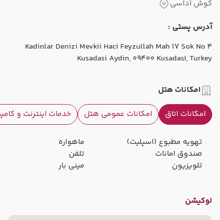
کوش آداسی
آدرس پستی :
Kadinlar Denizi Mevkii Haci Feyzullah Mah 17 Sok No 4
Kusadasi Aydin, 09400 Kusadası, Turkey
امکانات هتل
امکانات اتاق
امکانات عمومی هتل
خدمات اینترنت و کامپ
تهویه مطبوع (اسپلیت)
ماهواره
صندوق امانات
تلفن
تلویزیون
مینی بار
لوکیشن