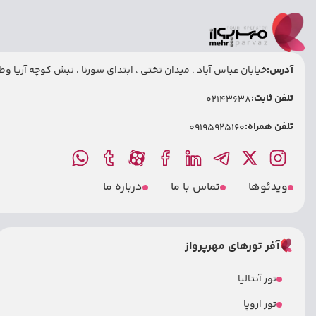
آدرس:
خیابان عباس آباد ، میدان تختی ، ابتدای سورنا ، نبش کوچه آریا وطنی
تلفن ثابت:
02143638
تلفن همراه:
09195925160
ویدئوها
تماس با ما
درباره ما
آفر تورهای مهرپرواز
تور آنتالیا
تور اروپا