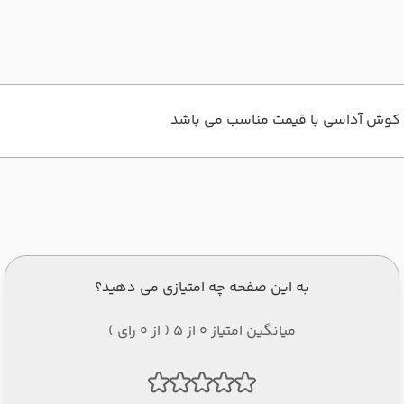
به این صفحه چه امتیازی می دهید؟
میانگین امتیاز 0 از 5 ( از 0 رای )