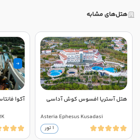
هتل‌های مشابه
هتل آستریا افسوس کوش آداسی
آکوا فانتاس
RK
Asteria Ephesus Kusadasi
1 تور