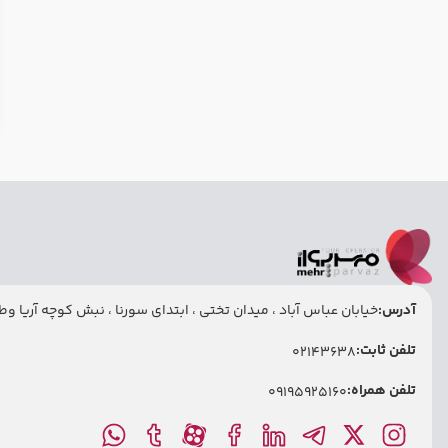
آدرس:
خیابان عباس آباد ، میدان تختی ، ابتدای سورنا ، نبش کوچه آریا وطنی
تلفن ثابت:
02143638
تلفن همراه:
09195925160