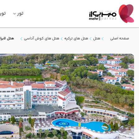
تور
تور
صفحه اصلی
هتل
هتل های ترکیه
هتل های کوش آداسی
هتل لابر