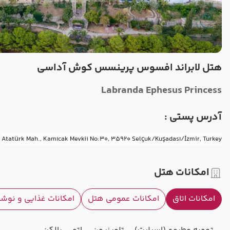
هتل لابراند افسوس پرینسس کوش آداسی
Labranda Ephesus Princess
آدرس پستی :
Atatürk Mah., Kamıcak Mevkii No:30, 35920 Selçuk/Kuşadası/İzmir, Turkey
امکانات هتل
امکانات اتاق
امکانات عمومی هتل
امکانات غذایی و نوش