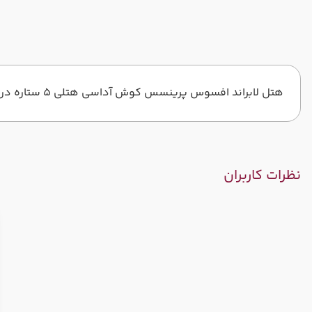
هتل لابراند افسوس پرینسس کوش آداسی هتلی 5 ستاره در کوش آداسی با قیمت مناسب می باشد
نظرات کاربران