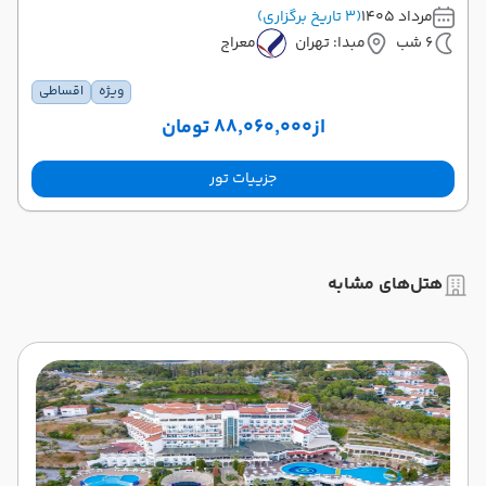
مرداد 1405
(3 تاریخ برگزاری)
6 شب
مبدا: تهران
معراج
ویژه
اقساطی
از
۸۸٬۰۶۰٬۰۰۰ تومان
جزییات تور
هتل‌های مشابه