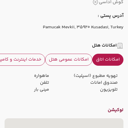
کوش آداسی
آدرس پستی :
Pamucak Mevkii, 35920 Kusadası, Turkey
امکانات هتل
امکانات اتاق
امکانات عمومی هتل
خدمات اینترنت و کامپ
تهویه مطبوع (اسپلیت)
ماهواره
صندوق امانات
تلفن
تلویزیون
مینی بار
لوکیشن