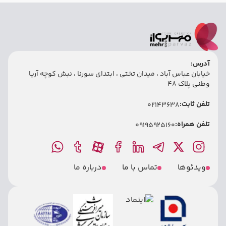
آدرس:
خیابان عباس آباد ، میدان تختی ، ابتدای سورنا ، نبش کوچه آریا
وطنی پلاک 48
تلفن ثابت:
02143638
تلفن همراه:
09195925160
ویدئوها
تماس با ما
درباره ما