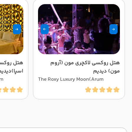
هتل روکسی لاکچری مون (آروم
هتل روکسی
مون) دیدیم
اسپا)دیدیم
um
The Roxy Luxury Moon(Arum
Moon)Hotel Didim