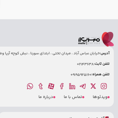
آدرس:
خیابان عباس آباد ، میدان تختی ، ابتدای سورنا ، نبش کوچه آریا وطنی
تلفن ثابت:
02143638
تلفن همراه:
09195925160
ویدئوها
تماس با ما
درباره ما