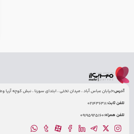
آدرس:
خیابان عباس آباد ، میدان تختی ، ابتدای سورنا ، نبش کوچه آریا وطنی
تلفن ثابت:
02143638
تلفن همراه:
09195925160