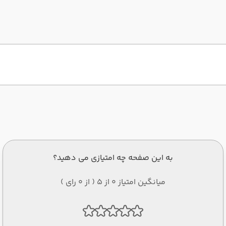
به این صفحه چه امتیازی می دهید؟
میانگین امتیاز 0 از 5 ( از 0 رای )