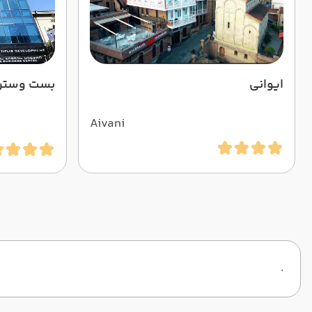
ایوانی
بست وستر
Aivani
.