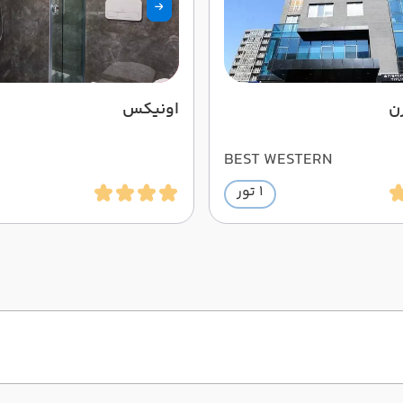
ن
اونیکس
BEST WESTERN
1 تور