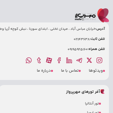
آدرس:
خیابان عباس آباد ، میدان تختی ، ابتدای سورنا ، نبش کوچه آریا وطنی
تلفن ثابت:
02143638
تلفن همراه:
09195925160
ویدئوها
تماس با ما
درباره ما
آفر تورهای مهرپرواز
تور آنتالیا
تور اروپا