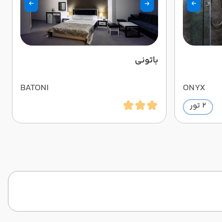
باتونی
BATONI
ONYX
2 تور