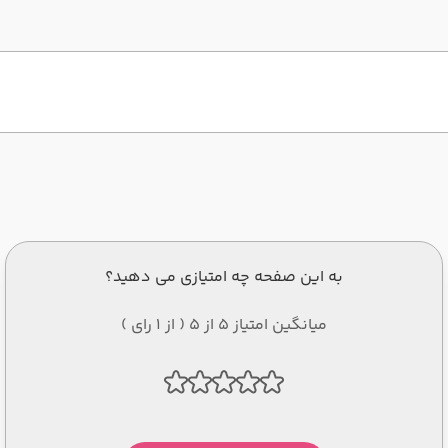
به این صفحه چه امتیازی می دهید؟
میانگین امتیاز 5 از 5 ( از 1 رای )