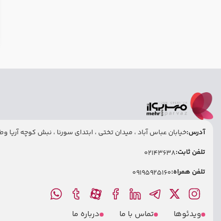
آدرس:
خیابان عباس آباد ، میدان تختی ، ابتدای سورنا ، نبش کوچه آریا وطنی
تلفن ثابت:
02143638
تلفن همراه:
09195925160
ویدئوها
تماس با ما
درباره ما