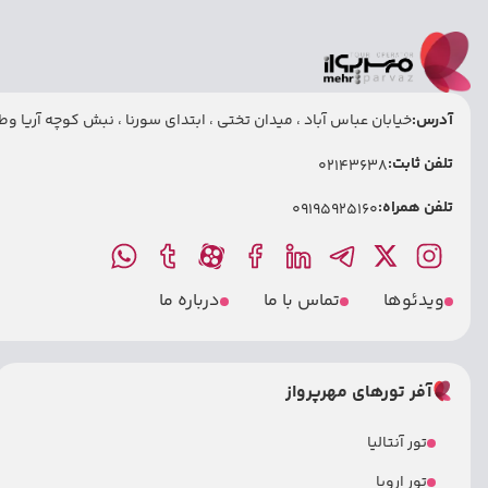
آدرس:
خیابان عباس آباد ، میدان تختی ، ابتدای سورنا ، نبش کوچه آریا وطنی
تلفن ثابت:
02143638
تلفن همراه:
09195925160
ویدئوها
تماس با ما
درباره ما
آفر تورهای مهرپرواز
تور آنتالیا
تور اروپا