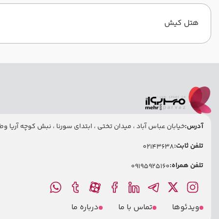
هتل کیش
آدرس:
خیابان عباس آباد ، میدان تختی ، ابتدای سورنا ، نبش کوچه آریا وطنی
تلفن ثابت:
02143638
تلفن همراه:
09195925160
ویدئوها
تماس با ما
درباره ما