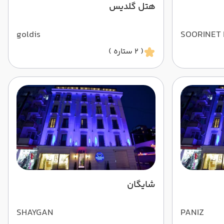
هتل گلدیس
goldis
SOORINET
( 2 ستاره )
شایگان
SHAYGAN
PANIZ