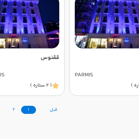
ققنوس
OS
PARMIS
( 2 ستاره )
قبل
1
2
3