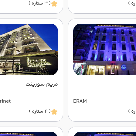
( 3 ستاره )
مریم سورینت
rinet
ERAM
( 4 ستاره )