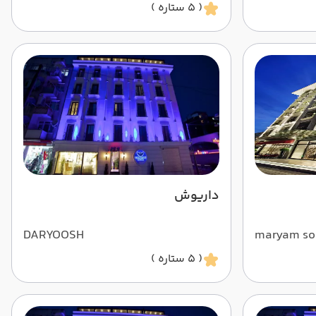
( 5 ستاره )
داریوش
DARYOOSH
maryam so
( 5 ستاره )