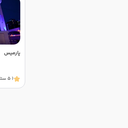
پارمیس
( 5 ستاره )