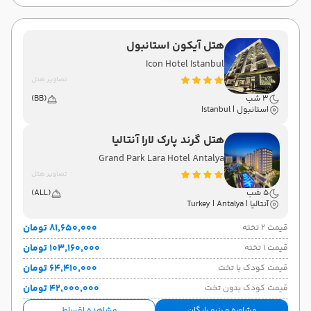
فرودگاه بین‌المللی امام خمینی IKA
تهران
هوایی
(Economy)
پگاسوس
نوع سفر:
ایرلاین:
هتل آیکون استانبول
23:59
حرکت:
Icon Hotel Istanbul
تصاویر هتل
3 شب
(BB)
استانبول | Istanbul
هتل گرند پارک لارا آنتالیا
Grand Park Lara Hotel Antalya
تصاویر هتل
5 شب
(ALL)
آنتالیا | Turkey | Antalya
۸۱٬۶۵۰٬۰۰۰ تومان
قیمت 2 تخته
۱۰۳٬۱۶۰٬۰۰۰ تومان
قیمت 1 تخته
۶۴٬۴۱۰٬۰۰۰ تومان
قیمت کودک با تخت
۴۲٬۰۰۰٬۰۰۰ تومان
قیمت کودک بدون تخت
مشاوره و رزرو رایگان
مشاهده اقساط