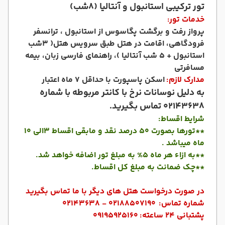
تور ترکیبی استانبول و آنتالیا (8شب)
خدمات تور:
پرواز رفت و برگشت پگاسوس از استانبول ، ترانسفر
فرودگاهی، اقامت در هتل طبق سرویس هتل( 3شب
استانبول + 5 شب آنتالیا )، راهنمای فارسی زبان، بیمه
مسافرتی
مدارک لازم:
اسکن پاسپورت با حداقل 7 ماه اعتبار
به دلیل نوسانات نرخ با کانتر مربوطه با شماره
02143638 تماس بگیرید.
شرایط اقساط:
**تورها بصورت 50 درصد نقد و مابقی اقساط 3الی 10
ماه میباشد .
**به ازاء هر ماه 5% به مبلغ تور اضافه خواهد شد.
**چک ضمانت به مبلغ کل اقساط.
در صورت درخواست هتل های دیگر با ما تماس بگیرید
شماره تماس:
02188507190 - 02143638
پشتبانی 24 ساعته:
09195925160