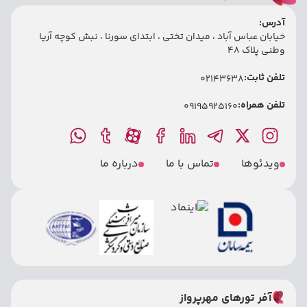
آدرس:
خیابان عباس آباد ، میدان تختی ، ابتدای سورنا ، نبش کوچه آریا
وطنی پلاک 48
تلفن ثابت:
02143638
تلفن همراه:
09195925160
ویدئوها
تماس با ما
درباره ما
آفر تورهای مهرپرواز