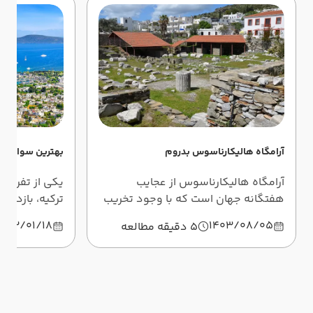
آرامگاه هالیکارناسوس بدروم
بهترین سواحل ب
آرامگاه هالیکارناسوس از عجایب
یکی از تفریح
هفتگانه جهان است که با وجود تخریب
ترکیه، بازدید
بخش عمده‌اش، کماکان چشم‌ها را به
است. در این 
1403/01/18
1403/08/05
5 دقیقه مطالعه
خود خیره می‌کند و در این مطلب کامل
بدروم را بهتر
معرفی شده است.