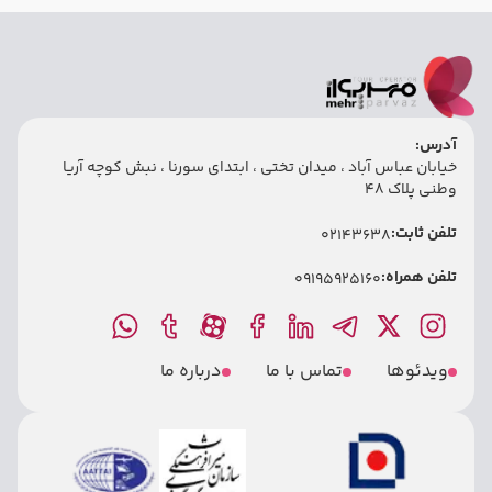
آدرس:
خیابان عباس آباد ، میدان تختی ، ابتدای سورنا ، نبش کوچه آریا
وطنی پلاک 48
تلفن ثابت:
02143638
تلفن همراه:
09195925160
ویدئوها
تماس با ما
درباره ما