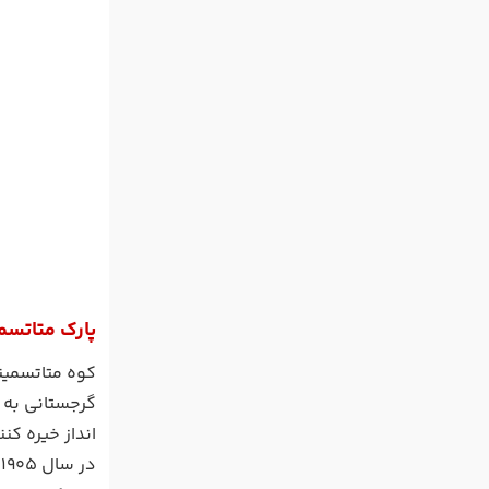
پارک متاتسم
کوه متاتسمیند
انداز خیره ک
د