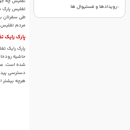
تفلیس چه جوا
رویدادها و فستیوال ها
تفلیس پارک ها
طی سفرتان به 
مردم تفلیس دا
پارک رایک ت
پارک رایک تف
حاشیه رودخان
شده است، عبور
دسترسی پیدا 
هرچه بیشتر ای