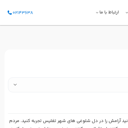
ارتباط با ما
02143638
نید آرامش را در دل شلوغی های شهر تفلیس تجربه کنید. مردم