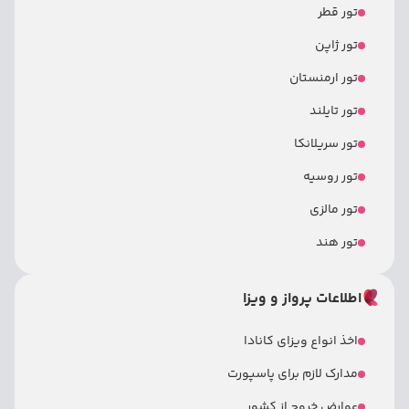
تور قطر
تور ژاپن
تور ارمنستان
تور تایلند
تور سریلانکا
تور روسیه
تور مالزی
تور هند
اطلاعات پرواز و ویزا
اخذ انواع ویزای کانادا
مدارک لازم برای پاسپورت
عوارض خروج از کشور