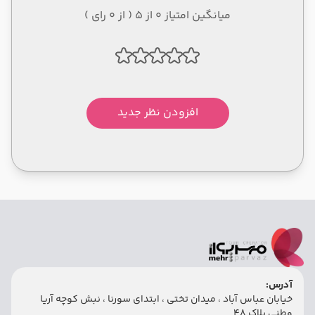
میانگین امتیاز 0 از 5 ( از 0 رای )
افزودن نظر جدید
آدرس:
خیابان عباس آباد ، میدان تختی ، ابتدای سورنا ، نبش کوچه آریا
وطنی پلاک 48