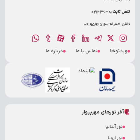
تلفن ثابت:
02143638
تلفن همراه:
09195925160
ویدئوها
تماس با ما
درباره ما
آفر تورهای مهرپرواز
تور آنتالیا
تور اروپا