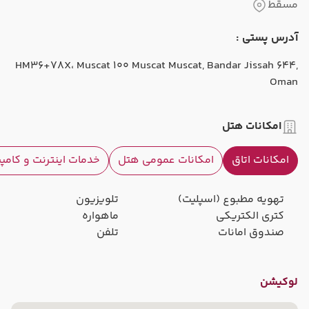
مسقط
آدرس پستی :
HM36+78X، Muscat 100 Muscat Muscat, Bandar Jissah 644,
Oman
امکانات هتل
امکانات اتاق
امکانات عمومی هتل
خدمات اینترنت و کامپ
تهویه مطبوع (اسپلیت)
تلویزیون
کتری الکتریکی
ماهواره
صندوق امانات
تلفن
لوکیشن