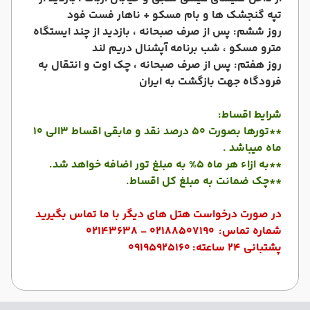
تپه گنجشک ها و بام مسکو + ناهار فست فود
روز ششم: پس از صرف صبحانه ، بازدید از چند ایستگاه
مترو مسکو ، شب برنامه آپشنال دریم لند
روز هفتم: پس از صرف صبحانه ، چک اوت و انتقال به
فرودگاه جهت بازگشت به ایران
شرایط اقساط:
**تورها بصورت 50 درصد نقد و مابقی اقساط 3الی 10
ماه میباشد .
**به ازاء هر ماه 5% به مبلغ تور اضافه خواهد شد.
**چک ضمانت به مبلغ کل اقساط.
در صورت درخواست هتل های دیگر با ما تماس بگیرید
شماره تماس:
02188507190 - 02143638
پشتبانی 24 ساعته:
09195925160