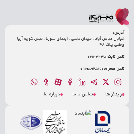
آدرس:
خیابان عباس آباد ، میدان تختی ، ابتدای سورنا ، نبش کوچه آریا
وطنی پلاک 48
تلفن ثابت:
02143638
تلفن همراه:
09195925160
ویدئوها
تماس با ما
درباره ما