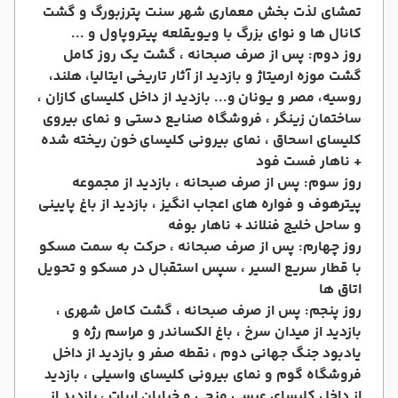
تمشای لذت بخش معماری شهر سنت پترزبورگ و گشت
کانال ها و نوای بزرگ با ویویقلعه پیتروپاول و ...
روز دوم: پس از صرف صبحانه ، گشت یک روز کامل
گشت موزه ارمیتاژ و بازدید از آثار تاریخی ایتالیا، هلند،
روسیه، مصر و یونان
و... بازدید از داخل کلیسای کازان ،
ساختمان زینگر ، فروشگاه صنایع دستی و نمای بیروی
کلیسای اسحاق ، نمای بیرونی کلیسای
خون ریخته شده
+ ناهار فست فود
روز سوم: پس از صرف صبحانه ، بازدید از مجموعه
پیترهوف و فواره های اعجاب انگیز ، بازدید از باغ پایینی
و ساحل خلیج فنلاند
+ ناهار بوفه
روز چهارم: پس از صرف صبحانه ، حرکت به سمت مسکو
با قطار سریع السیر ، سپس استقبال در مسکو و تحویل
اتاق ها
روز پنجم: پس از صرف صبحانه ، گشت کامل شهری ،
بازدید از میدان سرخ ، باغ الکساندر و مراسم رژه و
یادبود جنگ جهانی دوم ،
نقطه صفر و بازدید از داخل
فروشگاه گوم و نمای بیرونی کلیسای واسیلی ، بازدید
از داخل کلیسای عیسی منجی و خیابان اربات ،
بازدید از