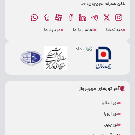
تلفن همراه:
09195925160
ویدئوها
تماس با ما
درباره ما
آفر تورهای مهرپرواز
تور آنتالیا
تور اروپا
تور چین