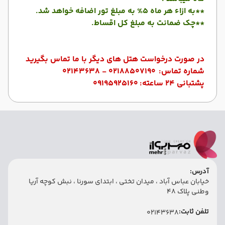
**به ازاء هر ماه 5% به مبلغ تور اضافه خواهد شد.
**چک ضمانت به مبلغ کل اقساط.
در صورت درخواست هتل های دیگر با ما تماس بگیرید
شماره تماس:
02188507190 - 02143638
پشتبانی 24 ساعته:
09195925160
آدرس:
خیابان عباس آباد ، میدان تختی ، ابتدای سورنا ، نبش کوچه آریا
وطنی پلاک 48
تلفن ثابت:
02143638