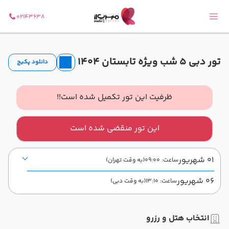
02143638
تور دبی 5 شب ویژه تابستان 1404
دانلود پکیج
ظرفیت این تور تکمیل شده است!!
این تور منقضی شده است
01 شهریور
ساعت: 09:00
(به وقت تهران)
06 شهریور
ساعت: 13:10
(به وقت دبی)
فرودگاه بین‌المللی امام خمینی IKA
تهران
شروع سفر
انتخاب هتل و رزرو
فرودگاه بین‌المللی دبی DXB
دبی