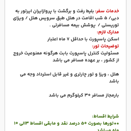
خدمات سفر:
بلیط رفت و برگشت با پروازایران ایرتور به
دبی/ 5 شب اقامت در هتل طبق سرویس هتل / ویزای
توریستی / پوشش بیمه مسافرتی .
مدارک لازم:
اسکن پاسپورت با حداقل 7 ماه اعتبار
توضیحات تور:
مسئولیت کنترل پاسپورت بابت هرگونه ممنوعیت خروج
از کشور ، بر عهده مسافر می باشد
هتل ، ویزا و تور چارتری و غیر قابل استرداد وجه می
باشد
بارمجاز مسافر 30 کیلوگرم می باشد
شرایط اقساط:
**تورها بصورت 50 درصد نقد و مابقی اقساط 3الی 10
ماه میباشد .