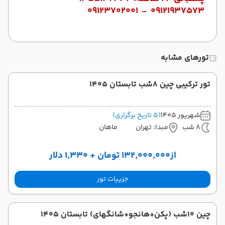
09121937573 - 09123702001
تورهای مشابه
تور ترکیبی چین 8شب تابستان 1405
شهریور 1405
(5 تاریخ برگزاری)
8 شب
مبدا: تهران
ماهان
از
۱۳۲٬۰۰۰٬۰۰۰ تومان + ۱٬۳۳۰ دلار
جزییات تور
چین 10شب (پکن+هانجو+شانگهای) تابستان 1405