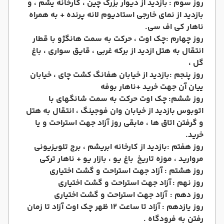
روز سوم :
بازدید از دیوار بزرگ چین ، کارخانه یشم ، و
بازدید از نمای خارجی استادیوم لانه پرنده + به همراه
ناهار کی اف سی.
روز چهارم :
چک اوت ، حرکت به سمت هانگژو با قطار
انتقال به هتل
ازدید از برکه غربی ، قایق سواری ، باغ
گل ،
روز پنجم :
بازدید از خیابان هفانگ
کشت چای ، خیابان
ییان آن جهت خرید +ناهار بوفه
روز ششم:
چک اوت حرکت به سمت شانگهای با
اتوبوس
بازدید از خیابان وان فوجینگ ، انتقال به هتل
و گرفتن اتاق ها ، مابقی روز آزاد جهت استراحت و یا
خرید.
روز هفتم :
بازدید از کارخانه ابریشم ، برج تلویزیونی
مروارید ، موزه تاریخ
باغ یو ، بازار یو + ناهار ترکی
روز هشتم : آزاد جهت استراحت و گشت اختیاری
روز نهم :
آزاد جهت استراحت و گشت اختیاری
روز دهم :
آزاد جهت استراحت و گشت اختیاری
روز یازدهم : آزاد تا
ساعت 12 ظهر چک اوت آزاد تا زمان
رفتن به فرودگاه .