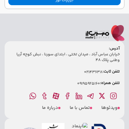
جزییات تور
آدرس:
خیابان عباس آباد ، میدان تختی ، ابتدای سورنا ، نبش کوچه آریا
وطنی پلاک 48
تلفن ثابت:
02143638
تلفن همراه:
09195925160
ویدئوها
تماس با ما
درباره ما