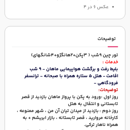
عکس 6 در 4
توضیحات
تور چین 9شب ( 3پکن+2هانگژو+4شانگهای)
خدمات :
بلیط رفت و برگشت هواپیمایی ماهان - 9 شب
اقامت
- هتل 5 ستاره همراه با صبحانه - ترانسفر
فرودگاهی -
توضیحات:
روز اول :ورود به پکن با پرواز ماهان بازدید از قصر
تابستانی و انتقال به هتل
روز دوم :
بازدید از میدان تیان آن من ، شهر ممنوعه ،
کارخانه مروارید ، قصر تابستانه ، بازار ابریشم + به
همراه ناهار ترکی.