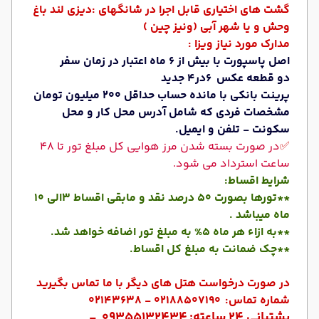
گشت های اختیاری قابل اجرا در شانگهای :دیزی لند باغ
وحش و یا شهر آبی (ونیز چین )
مدارک مورد نیاز ویزا :
اصل پاسپورت با بیش از 6 ماه اعتبار در زمان سفر
دو قطعه عکس 6در4 جدید
پرینت بانکی با مانده حساب حداقل 200 میلیون تومان
مشخصات فردی که شامل آدرس محل کار و محل
سکونت - تلفن و ایمیل.
✅
در صورت بسته شدن مرز هوایی کل مبلغ تور تا 48
ساعت استرداد می شود.
شرایط اقساط:
**تورها بصورت 50 درصد نقد و مابقی اقساط 3الی 10
ماه میباشد .
**به ازاء هر ماه 5% به مبلغ تور اضافه خواهد شد.
**چک ضمانت به مبلغ کل اقساط.
در صورت درخواست هتل های دیگر با ما تماس بگیرید
شماره تماس:
02188507190 - 02143638
پشتبانی 24 ساعته
:
09355132434 -