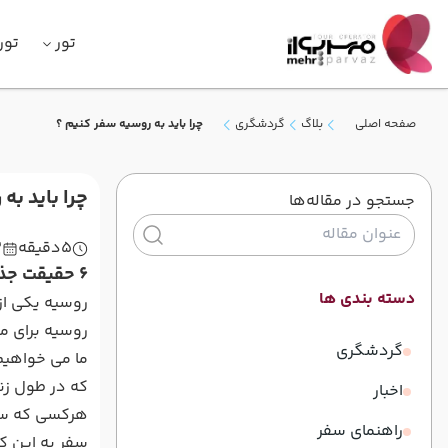
تور
تور
صفحه اصلی
بلاگ
گردشگری
چرا باید به روسیه سفر کنیم ؟
چرا باید به
جستجو در مقاله‌ها
5
دقیقه
2
6 حقیقت جذاب درباره روسیه که سفرتان را به این کشور بزرگ و مهیج ارزشمند می کند
دسته بندی ها
روسیه یکی از
روسیه برای م
گردشگری
ما می خواهیم 
که در طول زند
اخبار
هرکسی که سفر
راهنمای سفر
سفر به این کش