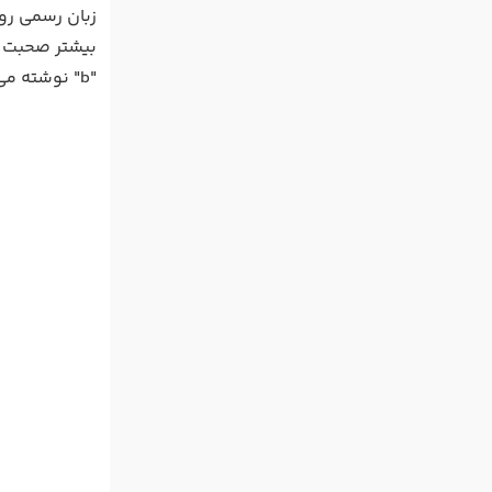
"b" نوشته می شود مثل "v" در زبان لاتین خوانده می شود. همچنین حرف "h" در نوشتار روسی صدای "n" در زبان لاتین را دارد.