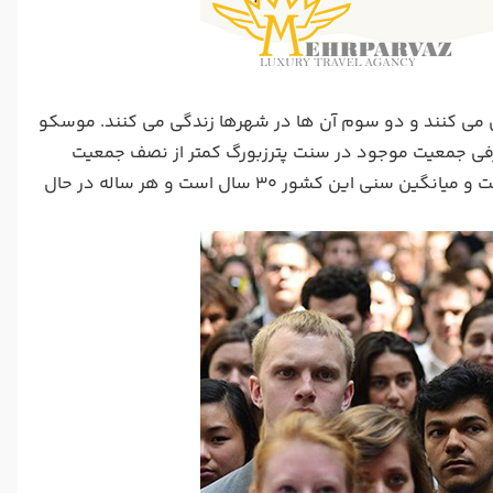
که 80% آن ها در غرب روسیه زندگی می کنند و دو سوم آن ها در شهرها زندگی می کنند. موسکو
. از طرفی جمعیت موجود در سنت پترزبورگ کمتر از نصف جمعیت
موسکو یعنی حدود 5 میلیون نفر است. از هر 4 نفر روسیه ای، 1 نفر بازنشسته است و میانگین سنی این کشور 30 سال است و هر ساله در حال