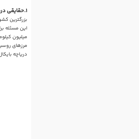
1.حقایقی درباره جغرافیای روسیه
میلیون کیلوم
دریاچه بایکال