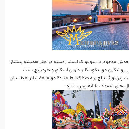
و جوش موجود در نیویورک است. روسیه در هنر همیشه پیشتاز
هنر پوشکین موسکو، تئاتر مارین اسکای و هرمیتیج سنت
پترزبورگ از بهترین نهادهای هنری کل دنیا به شمار می آیند. فقط در خود شهر سنت پترزبورگ بالغ بر 2000 کتابخانه، 221 موزه، 80 تئاتر، 100 سالن