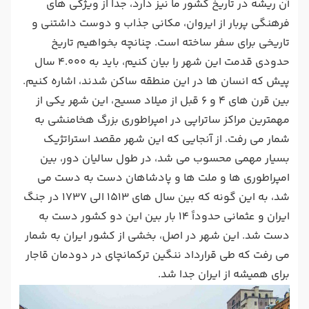
آن ریشه در تاریخ کشور ما نیز دارد، جدا از ویژگی های
فرهنگی پربار از ایروان، مکانی جذاب و دوست داشتنی و
تاریخی برای سفر ساخته است. چنانچه بخواهیم تاریخ
حدودی قدمت این شهر را بیان کنیم، باید به 4.000 سال
پیش که انسان ها در این منطقه ساکن شدند، اشاره کنیم.
بین قرن های 4 و 6 قبل از میلاد مسیح، این شهر یکی از
مهمترین مراکز ساتراپی در امپراطوری بزرگ هخامنشی به
شمار می رفت. از آنجایی که این شهر مقصد استراتژیک
بسیار مهمی محسوب می شد، در طول سالیان دور، بین
امپراطوری ها و ملت ها و پادشاهان دست به دست می
شد، به این گونه که بین سال های 1513 الی 1737 در جنگ
ایران و عثمانی حدوداً 14 بار بین این دو کشور دست به
دست شد. این شهر در اصل، بخشی از کشور ایران به شمار
می رفت که طی قرارداد ننگین ترکمانچای در دودمان قاجار
برای همیشه از ایران جدا شد.