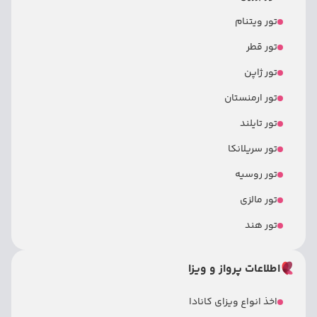
تور ویتنام
تور قطر
تور ژاپن
تور ارمنستان
تور تایلند
تور سریلانکا
تور روسیه
تور مالزی
تور هند
اطلاعات پرواز و ویزا
اخذ انواع ویزای کانادا