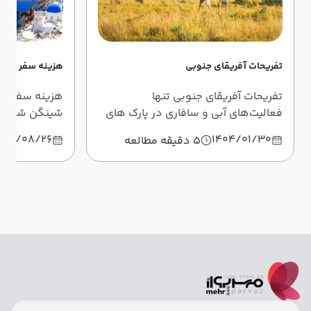
تفریحات آفریقای جنوبی
هزینه سفر به ارو
تفریحات آفریقای جنوبی تنها
هزینه سفر به 
فعالیت‌های آبی و سافاری در پارک های
شینگن شامل 
ملی آفریقای جنوبی نیستند. در این
که در این مطل
403/08/26
1404/01/30
5 دقیقه مطالعه
مطلب با تفریحات ناشناخته‌تر آفریقای
آشنا خواهید 
جنوبی آشنا خواهید شد.