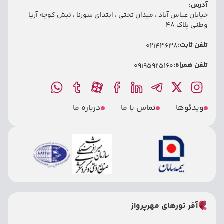
آدرس:
خیابان عباس آباد ، میدان تختی ، ابتدای سورنا ، نبش کوچه آریا
وطنی پلاک 48
تلفن ثابت:
02143638
تلفن همراه:
09195925160
ویدئوها
تماس با ما
درباره ما
آفر تورهای مهرپرواز