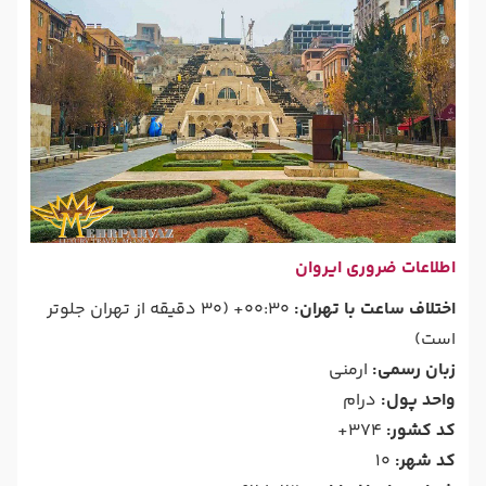
اطلاعات ضروری ایروان
اختلاف ساعت با تهران:
00:30+ (30 دقیقه از تهران جلوتر
است)
زبان رسمی:
ارمنی
واحد پول:
درام
کد کشور:
374+
کد شهر:
10