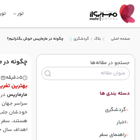
تور
تور
صفحه اصلی
بلاگ
گردشگری
چگونه در مارماریس خوش بگذرانیم؟
چگونه در م
جستجو در مقاله‌ها
5
دقیقه
1
بهترین تفری
دسته بندی ها
مارماریس
در 
سراسر جهان ب
گردشگری
خودشان جلب م
هستند، سفر ب
اخبار
اهداف سال جدی
راهنمای سفر