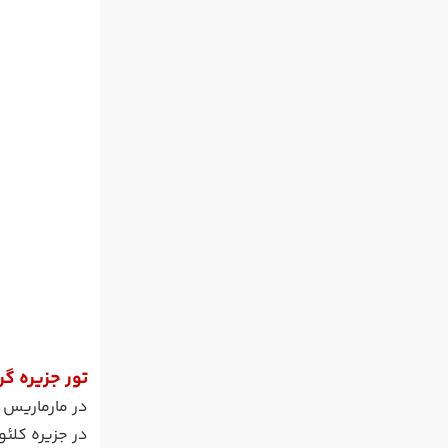
تور جزیره گر
در مارماریس م
در جزیره کلئو