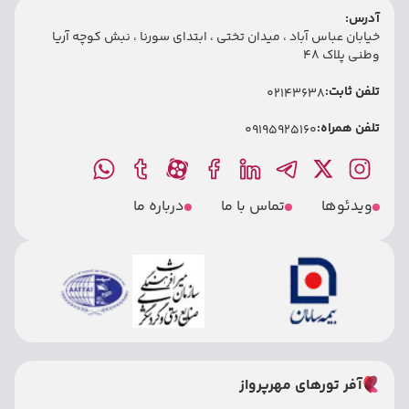
آدرس:
خیابان عباس آباد ، میدان تختی ، ابتدای سورنا ، نبش کوچه آریا
وطنی پلاک 48
تلفن ثابت:
02143638
تلفن همراه:
09195925160
ویدئوها
تماس با ما
درباره ما
آفر تورهای مهرپرواز