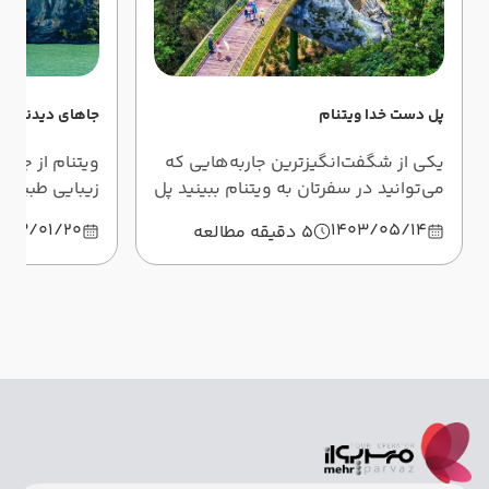
پل دست خدا ویتنام
جاهای دیدنی وی
یکی از شگفت‌انگیزترین جاربه‌هایی که
ویتنام از جم
می‌توانید در سفرتان به ویتنام ببینید پل
زیبایی‌ طبیعی
دست خداست. پلی که میان دستان
است. اگر به دن
403/01/20
1403/05/14
5 دقیقه مطالعه
سنگی قرار گرفته و در این مطلب آن را
جاهای دیدنی و
خواهید شناخت.
یک راهنمای ج