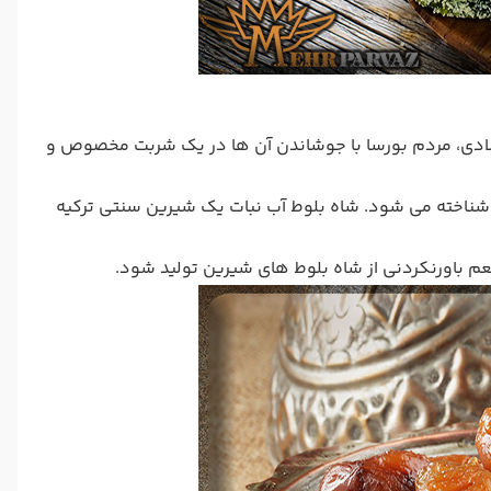
ا تولید برخی از بهترین شاه بلوط های جهان معروف است. از دهه 1300 میلادی، مردم بورسا با جوشاندن آن ها در یک شربت مخصوص و
اه بلوط آب نباتی یک دسر عالی است، که به زبان ترکی نیز با نام Kestane Sekeri شناخته می شود. شاه بلوط آب نبات یک شیرین سنتی ترکیه
 باورنکردنی از شاه بلوط های شیرین تولید شود.