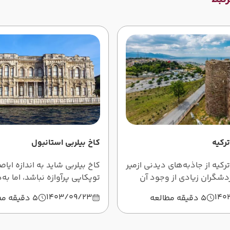
رکیه
کاخ بیلربی استانبول
رکیه از جاذبه‌های دیدنی ازمیر
کاخ بیلربی شاید به اندازه ایاص
شگران زیادی از وجود آن
توپکاپی پرآوازه نباشد، اما به
د و آنجا را نمی‌شناسند. در این
پایین‌تر از آنها نیست. در این 
1403/09/23
140
5 دقیقه مطالعه
5 دقیقه مطالعه
دیفکاله آشنا می‌شوید.
جاذبه بی‌نظیر استانبول آشنا 