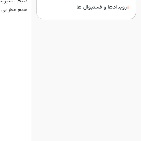
کنیم". شیرین
رویدادها و فستیوال ها
عطم عطر بی ن