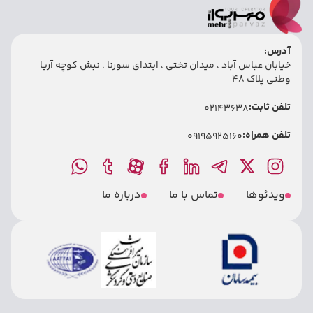
آدرس:
خیابان عباس آباد ، میدان تختی ، ابتدای سورنا ، نبش کوچه آریا
وطنی پلاک 48
تلفن ثابت:
02143638
تلفن همراه:
09195925160
ویدئوها
تماس با ما
درباره ما