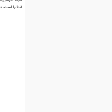
البته مارماری
آنتالیا است. تور آنتالیا نوروز ۱۴۰۲ را ب