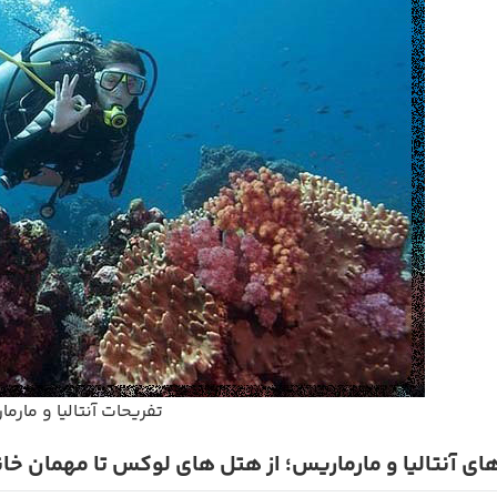
تفریحات آنتالیا و مارم
ای آنتالیا و مارماریس؛ از هتل های لوکس تا مهمان خا