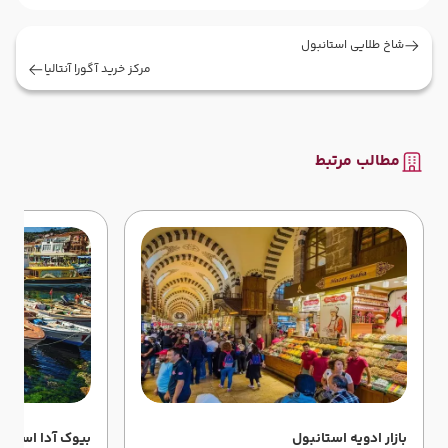
شاخ طلایی استانبول
مرکز خرید آگورا آنتالیا
مطالب مرتبط
بازار ادویه استانبول
بیوک آدا استانب