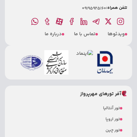
تلفن همراه:
09195925160
ویدئوها
تماس با ما
درباره ما
آفر تورهای مهرپرواز
تور آنتالیا
تور اروپا
تور چین