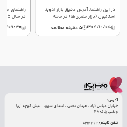
در این راهنما، آدرس دقیق بازار ادویه
راهنمای جامع 
استانبول (بازار مصری‌ها) در محله
د
امینونو، ساعت کار، مسیرهای رفت‌وآمد
و دوچرخه، ساع
404/09/30
1404/12/05
5 دقیقه مطالعه
و نکات خرید و چانه‌زنی را کامل
معرفی سواحل 
می‌خوانید.
مهرپرواز ارزان
آدرس:
خیابان عباس آباد ، میدان تختی ، ابتدای سورنا ، نبش کوچه آریا
وطنی پلاک 48
تلفن ثابت:
02143638