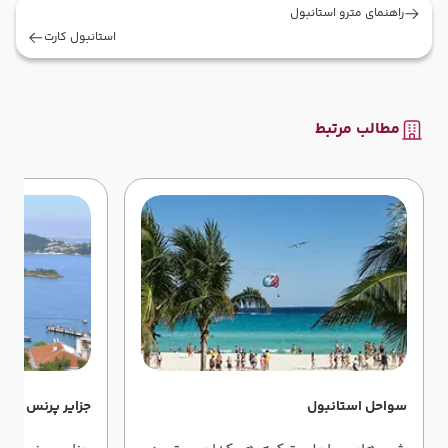
راهنمای مترو استانبول
استانبول کارت
مطالب مرتبط
سواحل استانبول
جزایر پرنس استا