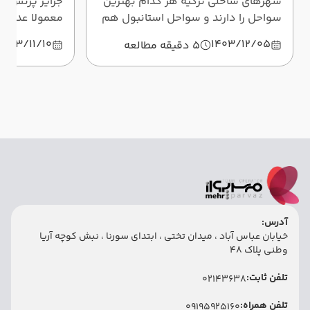
شهرهای ساحلی ترکیه هر کدام بهترین
جزایر پرنس م
سواحل را دارند و سواحل استانبول هم
معمولا عده زی
از این قاعده مستثنا نیست. این مقاله
بعد از خواند
1403/11/10
1403/12/05
5 دقیقه مطالعه
سواحل استانبول را بیشتر می‌شناسید.
از این جزایر 
آدرس:
خیابان عباس آباد ، میدان تختی ، ابتدای سورنا ، نبش کوچه آریا
وطنی پلاک 48
تلفن ثابت:
02143638
تلفن همراه:
09195925160