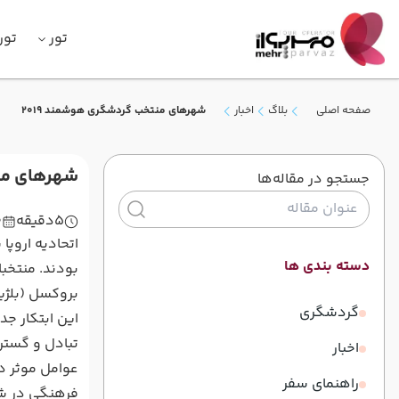
تور
تور
صفحه اصلی
بلاگ
اخبار
شهرهای منتخب گردشگری هوشمند 2019
شهرهای منت
جستجو در مقاله‌ها
5
دقیقه
0
دسته بندی ها
بودند. منتخبان رق
بروکسل (بلژیک
گردشگری
این ابتکار جد
تبادل و گستر
اخبار
عوامل موثر د
راهنمای سفر
فرهنگی در شه