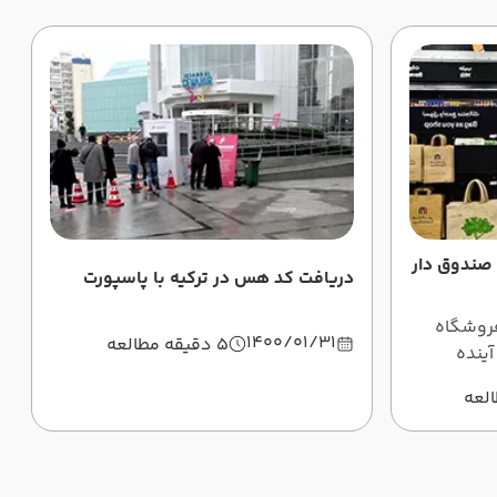
صندوق دار
دریافت کد هس در ترکیه با پاسپورت
 فروشگاه
1400/01/31
5 دقیقه مطالعه
ینده
 که در
 گونه
 واضح تر
ای هم