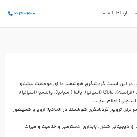
ارتباط با ما
02143638
201 را اعلام کرد و شهرهای اروپایی در این لیست گردشگری هوشمند دارای موفقیت بیشتری
 (فرانسه)، مالاگا (اسپانیا)، پالما (اسپانیا)، والنسیا (اسپانیا)،
(استونی) اعلام شدند.
امع برای ترویج گردشگری هوشمند در اتحادیه اروپا و همینطور
ز: دیجیتالی شدن، پایداری، دسترسی و خلاقیت و میراث