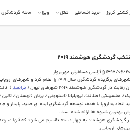
 کشتی کروز
خرید اقساطی
هتل
ویزا
مجله گردشگری
خب گردشگری هوشمند 2019
1397/06/2
آژانس مسافرتی مهرپرواز
اتحادیه اروپا شهرهای برگزیده گردشگری سال 9
ابت در گردشگری هوشمند 2019 شهرهای لیون (
فرانسه
)، نانت
)، هلسینکی (فنلاند)، لیوبلیانا (اسلوونی)، پزنان (لهستان)، تالین 
ید اتحادیه اروپا با هدف توسعه گردشگری ایده ای جدید، پایدار و ج
ش بهترین شیوه ها ارائه شده است.
ر گردشگری هوشمند به چهار دسته تقسیم می شود که آنها عبارتند ا
رهای اروپایی.