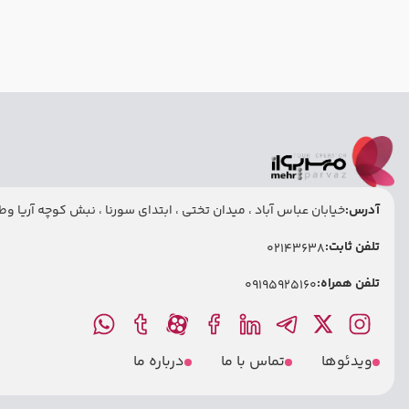
آدرس:
خیابان عباس آباد ، میدان تختی ، ابتدای سورنا ، نبش کوچه آریا وطنی
تلفن ثابت:
02143638
تلفن همراه:
09195925160
ویدئوها
تماس با ما
درباره ما