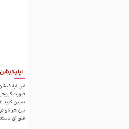
اپلیکیشن رودتریپ
این اپلیکیشن
صورت گروهی ی
تعیین کنید ت
بین هر دو توق
قلق آن دستتا