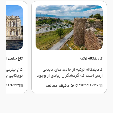
کادیفکاله ترکیه
کاخ بیلربی استا
کادیفکاله ترکیه از جاذبه‌های دیدنی
کاخ بیلربی شای
ازمیر است که گردشگران زیادی از وجود
توپکاپی پرآواز
آن باخبر نیستند و آنجا را نمی‌شناسند. در
پایین‌تر از آن
403/09/23
1403/10/27
5 دقیقه مطالعه
این مطلب با کادیفکاله آشنا می‌شوید.
این جاذبه بی‌