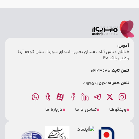
آدرس:
خیابان عباس آباد ، میدان تختی ، ابتدای سورنا ، نبش کوچه آریا
وطنی پلاک 48
تلفن ثابت:
02143638
تلفن همراه:
09195925160
ویدئوها
تماس با ما
درباره ما