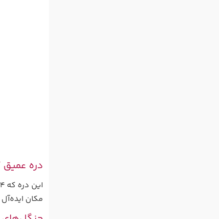
دره عمیق ک
مکان ایده‌آل 
جنگل‌های ا