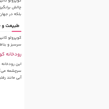
کوپرولو کانیو
چالش برانگیز 
بلکه در جهان
طبیعت و ج
کوپرولو کانیو
سرسبز و بناها
رودخانه کو
این رودخانه 
سرچشمه می‌گیر
آبی مانند رفت