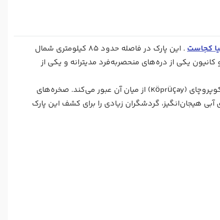
لیا کجاست
. این پارک در فاصله حدود 85 کیلومتری شمال
کانیون یکی از دره‌های منحصربه‌فرد مدیترانه و یکی از
این پارک به طول 14 کیلومتر، در منطقه‌ای کوهستانی واقع شده است و رودخانه کوپروچای (Köprüçay) از میان آن عبور می‌کند. صخره‌های
آبی هیجان‌انگیز، گردشگران زیادی را برای کشف این پارک