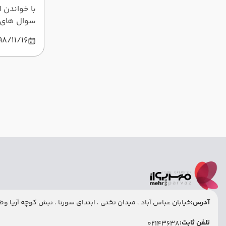
با خواندن ا
سوال های خ
ویزای شینگ
98/11/16
این به بع
تر از قبل ش
ما همراه با
بخوانید.
آدرس:
خیابان عباس آباد ، میدان تختی ، ابتدای سورنا ، نبش کوچه آریا وطنی
تلفن ثابت:
02143638