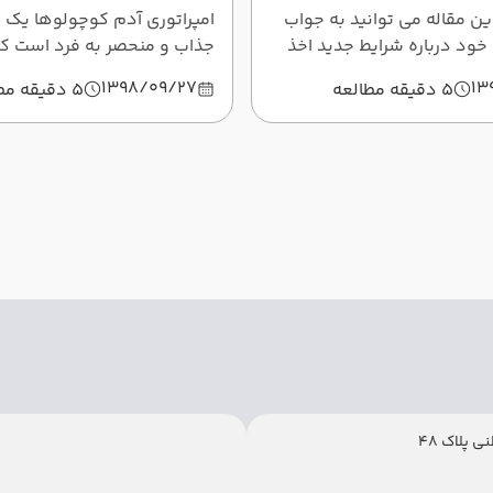
ین مقاله می توانید به جواب
امپراتوری آدم کوچولوها یک پ
ود درباره شرایط جدید اخذ
جذاب و منحصر به فرد است که 
ن برسید و متوجه شوید که از
پارک هایی که تا به حال در زن
1398/09/27
13
5 دقیقه مطالعه
5 دقیقه مطالعه
د دریافت ویزای شینگن سخت
ده است و یا آسان تر! پس با
چین واقع شده است و جایی ا
شید و این مطلب را با دقت
تمام
است.
 پلاک 48