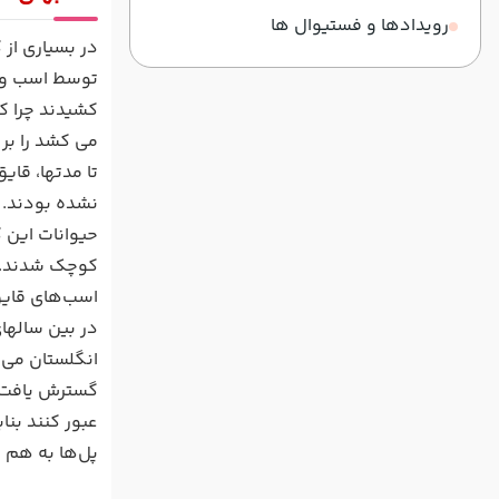
رویدادها و فستیوال ها
در بسیاری از 
توسط اسب و ی
می کشد را بر 
تا مدتها، قا
نشده بودند. د
حیوانات این ک
کوچک شدند. در
اسب‌های قایق
عبور کنند بنا
پل‌ها به هم ن