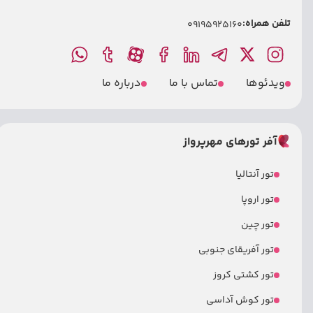
تلفن همراه:
09195925160
ویدئوها
تماس با ما
درباره ما
آفر تورهای مهرپرواز
تور آنتالیا
تور اروپا
تور چین
تور آفریقای جنوبی
تور کشتی کروز
تور کوش آداسی