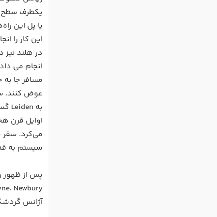
یکطرف سطح شیب
یا پل این راه‌
این کار را انج
در هلند نیز د
مسافر جا به ج
به Leiden گسترش پیدا کرد.
سیستم به قدری شهرت پیدا کرد که ز
under-Lyne، Newbury و Llangollen به‌عنوان جاذبه های گردشگری 
آژانس گردشگری