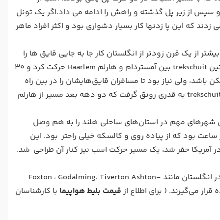
 و سپس از زیر پل گذشته و راهش را ادامه می داد.اگر یک تونل
ی زدند که این پا زدنها کار بسیار دشواری بود و اکثر افراد ماهر
ر از یک قرن زودتر از انگلستان کار جا به جایی قایق ها را
انجام می دادند که به زبان محلی به آنها trekschuit می گفتند .در سال 1632 نخستین trekschuit بین آمستردام و هارلم Haarlem حرکت کرد و ۳۰
 باشد، ولی نیاز بود تا مسافران قایق‌هایشان را در بین راه
عوض کنند. سرانجام این محل تبدیل به Halfway شد که به معنی وسط راه است. trekschuit به قدری رونق گرفت که دو دهه بعد مسیر از هارلم
tre و سرویس‌های قایقرانی تمامی شهرهای مهم در استان‌های ساحلی هلند را به هم وصل
trek بسیار راحت و ارزان بود و سرعتی آن حدود ۷ کیلومتر در ساعت بود که از پیاده روی و کالسکه خیلی راحتر بود. این
پس از ظهور راه‌آهن، این قایق‌های اسب‌کش منسوخ شدند ولی در خیلی از جاها در انگلستان مانند Foxton ، Godalming، Tiverton Ashton-
قیمت بلیط هواپیما
با کارشناسان