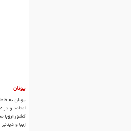
یونان
انجامد و در ط
کشور اروپا
محس
زیبا و دیدنی 