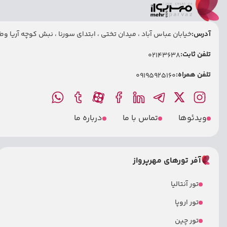
آدرس:
خیابان عباس آباد ، میدان تختی ، ابتدای سورنا ، نبش کوچه آریا وطنی
تلفن ثابت:
02143638
تلفن همراه:
09195925160
ویدئوها
تماس با ما
درباره ما
آفر تورهای مهرپرواز
تور آنتالیا
تور اروپا
تور چین