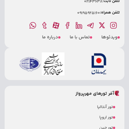
تلفن ثابت:
02143638
تلفن همراه:
09195925160
ویدئوها
تماس با ما
درباره ما
آفر تورهای مهرپرواز
تور آنتالیا
تور اروپا
تور چین