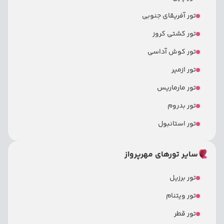
تور آفریقای جنوبی
تور کشتی کروز
تور کوش آداسی
تور ازمیر
تور مارماریس
تور بدروم
تور استانبول
سایر تورهای مهرپرواز
تور برزیل
تور ویتنام
تور قطر