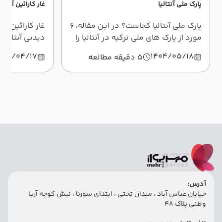
پارک ملی آنتالیا
غار کارائین آنتالی
پارک ملی آنتالیا کجاست؟ در این مقاله، 6
غار کارائین یک
مورد از پارک های ملی ترکیه در آنتالیا را
دیدنی آنتالیا
به شما معرفی کرده‌ایم که در سفرتان
بررسی ویژگی‌ه
404/04/17
1404/05/18
5 دقیقه مطالعه
قدرت انتخاب بهتری داشته باشید.
غار پرداخته‌ایم
آدرس:
خیابان عباس آباد ، میدان تختی ، ابتدای سورنا ، نبش کوچه آریا
وطنی پلاک 48