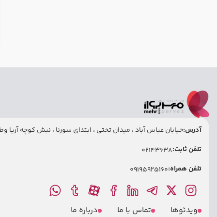
آدرس:
خیابان عباس آباد ، میدان تختی ، ابتدای سورنا ، نبش کوچه آریا وطنی
تلفن ثابت:
02143638
تلفن همراه:
09195925160
ویدئوها
تماس با ما
درباره ما