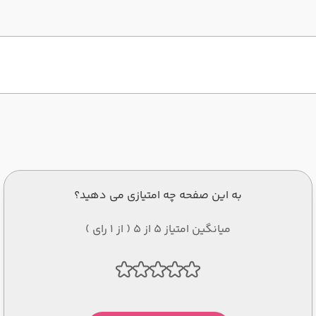
به این صفحه چه امتیازی می دهید؟
میانگین امتیاز 5 از 5 ( از 1 رای )